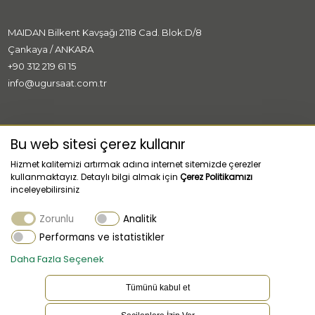
MAIDAN Bilkent Kavşağı 2118 Cad. Blok:D/8
Çankaya / ANKARA
+90 312 219 61 15
info@ugursaat.com.tr
MARKALAR
Bu web sitesi çerez kullanır
Hizmet kalitemizi artırmak adına internet sitemizde çerezler
KURUMSAL
kullanmaktayız. Detaylı bilgi almak için
Çerez Politikamızı
inceleyebilirsiniz
KATEGORİLER
Zorunlu
Analitik
MÜŞTERİ HİZMETLERİ
Performans ve istatistikler
Daha Fazla Seçenek
Tümünü kabul et