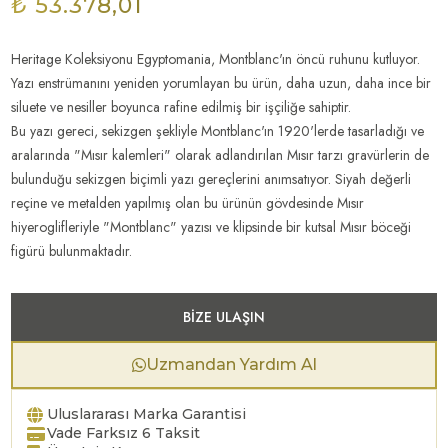
₺ 53.378,01
Heritage Koleksiyonu Egyptomania, Montblanc'ın öncü ruhunu kutluyor.
Yazı enstrümanını yeniden yorumlayan bu ürün, daha uzun, daha ince bir
siluete ve nesiller boyunca rafine edilmiş bir işçiliğe sahiptir.
Bu yazı gereci, sekizgen şekliyle Montblanc'ın 1920'lerde tasarladığı ve
aralarında "Mısır kalemleri" olarak adlandırılan Mısır tarzı gravürlerin de
bulunduğu sekizgen biçimli yazı gereçlerini anımsatıyor. Siyah değerli
reçine ve metalden yapılmış olan bu ürünün gövdesinde Mısır
hiyeroglifleriyle "Montblanc" yazısı ve klipsinde bir kutsal Mısır böceği
figürü bulunmaktadır.
BIZE ULAŞIN
Uzmandan Yardım Al
Uluslararası Marka Garantisi
Vade Farksız 6 Taksit