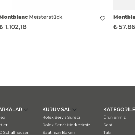
Montblanc
Meisterstück
Montbl
₺
1.102,18
₺
57.8
ARKALAR
KURUMSAL
KATEGORİL
lex
Rolex Servis Süreci
Ürünlerimiz
tier
Rolex Servis Merkezimiz
Saat
C Schaffhausen
Saatinizin Bakımı
Takı