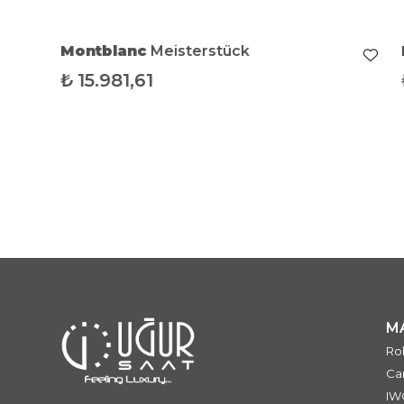
Montblanc
Meisterstück
₺
15.981,61
M
Ro
Car
IW