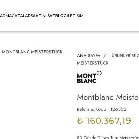
LAR
MAĞAZALAR
SAATINI SAT
BLOG
İLETIŞIM
MONTBLANC MEISTERSTÜCK
ANA SAYFA
/
ÜRÜNLERIMI
MEISTERSTÜCK
Montblanc Meiste
Referans Kodu : 126352
₺ 160.367,19
80 Günde Dünya Turu Meisterstück