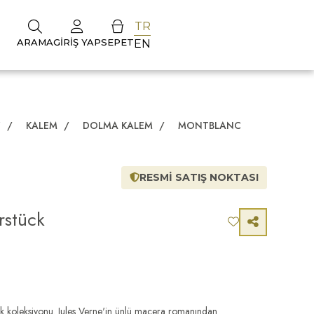
TR
ARAMA
GIRIŞ YAP
SEPET
EN
Z
/
KALEM
/
DOLMA KALEM
/
MONTBLANC
RESMİ SATIŞ NOKTASI
rstück
 koleksiyonu. Jules Verne'in ünlü macera romanından