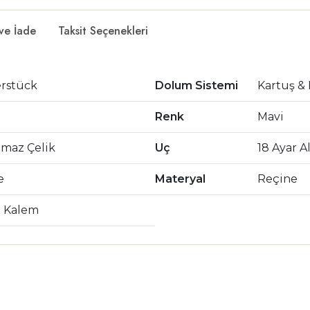
 ve İade
Taksit Seçenekleri
erstück
Dolum Sistemi
Kartuş &
Renk
Mavi
nmaz Çelik
Uç
18 Ayar A
e
Materyal
Reçine
 Kalem