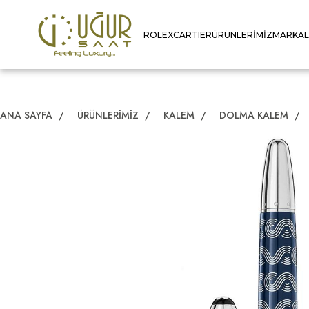
ROLEX
CARTIER
ÜRÜNLERIMIZ
MARKA
ANA SAYFA
/
ÜRÜNLERIMIZ
/
KALEM
/
DOLMA KALEM
/