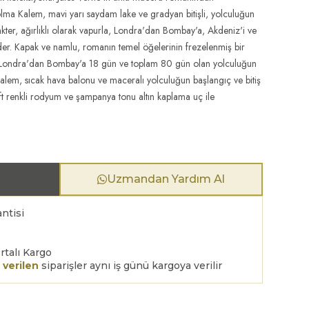
olma Kalem, mavi yarı saydam lake ve gradyan bitişli, yolculuğun
akter, ağırlıklı olarak vapurla, Londra'dan Bombay'a, Akdeniz'i ve
der. Kapak ve namlu, romanın temel öğelerinin frezelenmiş bir
ı, Londra'dan Bombay'a 18 gün ve toplam 80 gün olan yolculuğun
 kalem, sıcak hava balonu ve maceralı yolculuğun başlangıç ​​ve bitiş
çift renkli rodyum ve şampanya tonu altın kaplama uç ile
Uzmandan Yardım Al
ntisi
rtalı Kargo
 verilen
siparişler aynı iş günü kargoya verilir