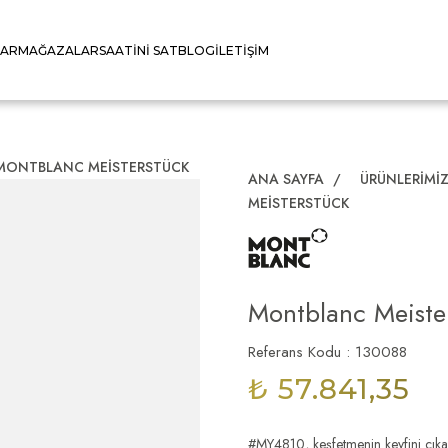
LAR
MAĞAZALAR
SAATINI SAT
BLOG
İLETIŞIM
MONTBLANC MEISTERSTÜCK
ANA SAYFA
/
ÜRÜNLERIMI
MEISTERSTÜCK
Montblanc Meiste
Referans Kodu : 130088
₺ 57.841,35
#MY4810, keşfetmenin keyfini çıkarı