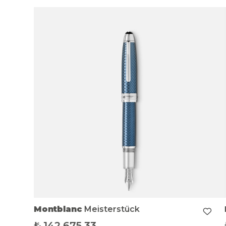
Montblanc
Meisterstück
₺
142.675,33