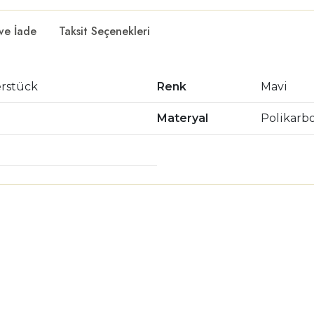
 ve İade
Taksit Seçenekleri
erstück
Renk
Mavi
Materyal
Polikarb