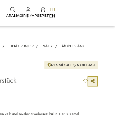
TR
ARAMA
GIRIŞ YAP
SEPET
EN
Z
/
DERI ÜRÜNLER
/
VALIZ
/
MONTBLANC
RESMİ SATIŞ NOKTASI
rstück
n ve kişisel seyahat arkadaşınızı bulun. Deri süslemeli,