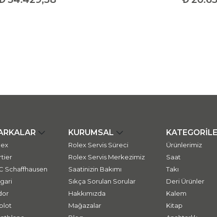
ARKALAR
KURUMSAL
KATEGORİL
lex
Rolex Servis Süreci
Ürünlerimiz
tier
Rolex Servis Merkezimiz
Saat
C Schaffhausen
Saatinizin Bakımı
Takı
gari
Sıkça Sorulan Sorular
Deri Ürünler
dor
Hakkımızda
Kalem
blot
Mağazalar
Kitap