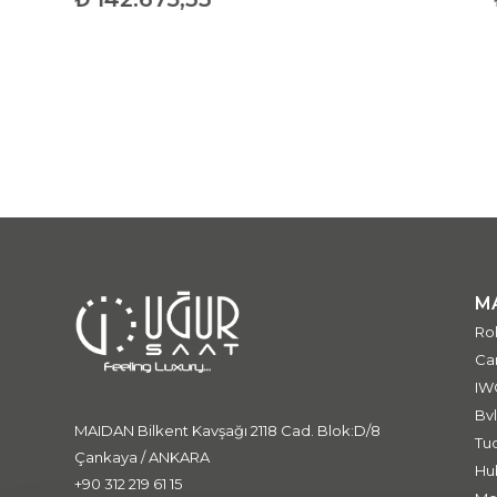
M
Ro
Car
IW
Bvl
MAIDAN Bilkent Kavşağı 2118 Cad. Blok:D/8
Tu
Çankaya / ANKARA
Hu
+90 312 219 61 15