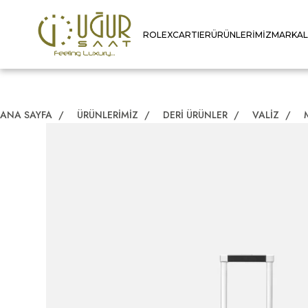
ROLEX
CARTIER
ÜRÜNLERIMIZ
MARKA
ANA SAYFA
/
ÜRÜNLERIMIZ
/
DERI ÜRÜNLER
/
VALIZ
/