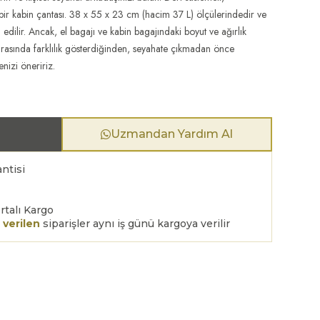
bir kabin çantası. 38 x 55 x 23 cm (hacim 37 L) ölçülerindedir ve
 edilir. Ancak, el bagajı ve kabin bagajındaki boyut ve ağırlık
ı arasında farklılık gösterdiğinden, seyahate çıkmadan önce
nizi öneririz.
Uzmandan Yardım Al
ntisi
rtalı Kargo
 verilen
siparişler aynı iş günü kargoya verilir