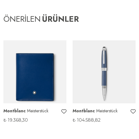
ÖNERİLEN
ÜRÜNLER
Montblanc
Meisterstück
Montblanc
Meisterstück
₺
19.368,30
₺
104.588,82