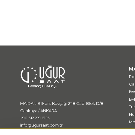
M
Ro
Car
IW
Bvl
MAIDAN Bilkent Kavşağı 2118 Cad. Blok:D/8
Tu
Çankaya / ANKARA
Hu
+90 312 219 61 15
Mo
info@ugursaat.com.tr
Me