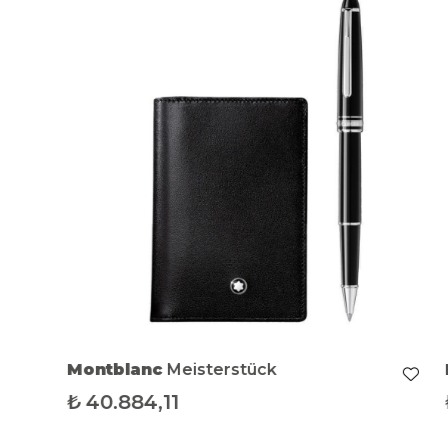
Montblanc
Meisterstück
₺
40.884,11