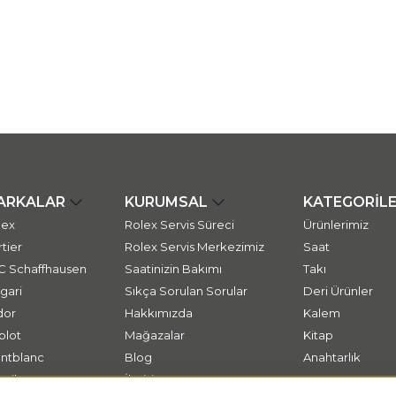
ARKALAR
KURUMSAL
KATEGORİL
lex
Rolex Servis Süreci
Ürünlerimiz
tier
Rolex Servis Merkezimiz
Saat
C Schaffhausen
Saatinizin Bakımı
Takı
gari
Sıkça Sorulan Sorular
Deri Ürünler
dor
Hakkımızda
Kalem
blot
Mağazalar
Kitap
ntblanc
Blog
Anahtarlık
ssika
İletişim