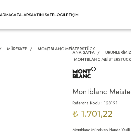
LAR
MAĞAZALAR
SAATINI SAT
BLOG
İLETIŞIM
/
MÜREKKEP
/
MONTBLANC MEISTERSTÜCK
ANA SAYFA
/
ÜRÜNLERIMI
MONTBLANC MEISTERSTÜC
Montblanc Meiste
Referans Kodu : 128191
₺ 1.701,22
Montblanc Mürekkep İrlanda Yeşil