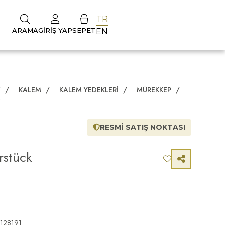
TR
ARAMA
GIRIŞ YAP
SEPET
EN
Z
/
KALEM
/
KALEM YEDEKLERI
/
MÜREKKEP
/
K
RESMİ SATIŞ NOKTASI
rstück
i 128191