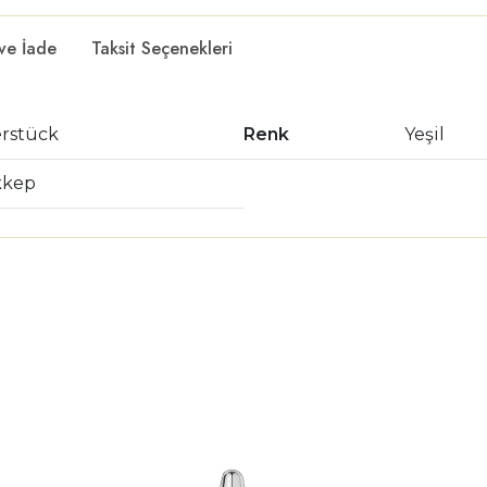
 ve İade
Taksit Seçenekleri
erstück
Renk
Yeşil
kkep