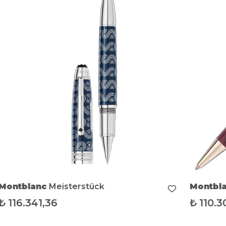
Montblanc
Meisterstück
Montbl
₺
116.341,36
₺
110.3