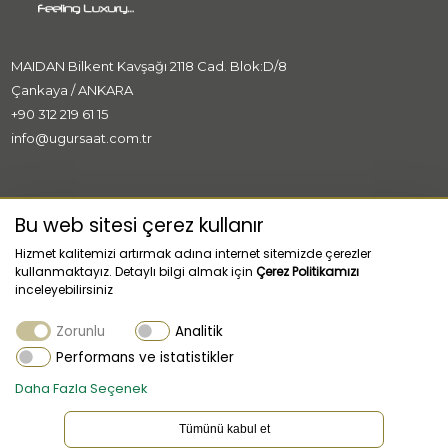
MAIDAN Bilkent Kavşağı 2118 Cad. Blok:D/8
Çankaya / ANKARA
+90 312 219 61 15
info@ugursaat.com.tr
MARKALAR
Bu web sitesi çerez kullanır
Hizmet kalitemizi artırmak adına internet sitemizde çerezler
KURUMSAL
kullanmaktayız. Detaylı bilgi almak için
Çerez Politikamızı
inceleyebilirsiniz
KATEGORİLER
Zorunlu
Analitik
MÜŞTERİ HİZMETLERİ
Performans ve istatistikler
Daha Fazla Seçenek
Tümünü kabul et