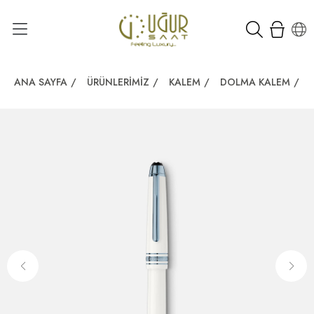
ANA SAYFA
/
ÜRÜNLERIMIZ
/
KALEM
/
DOLMA KALEM
/