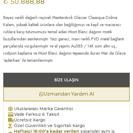
₺ 50.888,88
Beyaz renkli değerli reçineli Meisterstück Glacier Classique Dolma
Kalem, yüksek kaliteli ürünlere olan bağlılığımızı ve keşif ve maceracı
ruhlara karşı tutumumuzu temsil eden Mont Blanc dağının mistik
buzullarından esinlenmiştir. Yazı gereci, mavi renkli PVD metal bağlantı
parçalarıyla vurgulanmıştır ve el yapımı Au585 / 14K som altın uç,
rodyum kaplama ve Mont Blanc dağının tepesinde duran Mer de Glace
'ejderhası' ile tamamlanmıştır.
BIZE ULAŞIN
Uzmandan Yardım Al
Uluslararası Marka Garantisi
Vade Farksız 6 Taksit
Ücretsiz Kargo
Özel Güvenlikli ve Sigortalı Kargo
Haftaiçi 16:00'a kadar verilen
siparişler aynı iş