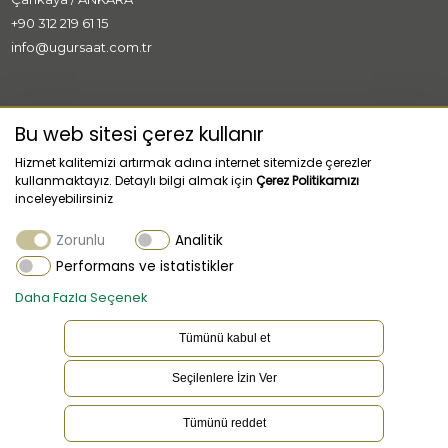
+90 312 219 61 15
info@ugursaat.com.tr
MARKALAR
Bu web sitesi çerez kullanır
Hizmet kalitemizi artırmak adına internet sitemizde çerezler
KURUMSAL
kullanmaktayız. Detaylı bilgi almak için
Çerez Politikamızı
inceleyebilirsiniz
KATEGORİLER
Zorunlu
Analitik
MÜŞTERİ HİZMETLERİ
Performans ve istatistikler
Daha Fazla Seçenek
Tümünü kabul et
Seçilenlere İzin Ver
TR
Dil
Tümünü reddet
Bu websitesi çerez kullanır. Çerez ayarlarınızı güncellemek için
tıklayınız.