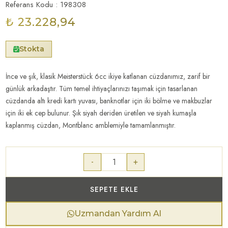
Referans Kodu : 198308
₺ 23.228,94
Stokta
İnce ve şık, klasik Meisterstück 6cc ikiye katlanan cüzdanımız, zarif bir
günlük arkadaştır. Tüm temel ihtiyaçlarınızı taşımak için tasarlanan
cüzdanda altı kredi kartı yuvası, banknotlar için iki bölme ve makbuzlar
için iki ek cep bulunur. Şık siyah deriden üretilen ve siyah kumaşla
kaplanmış cüzdan, Montblanc amblemiyle tamamlanmıştır.
-
+
SEPETE EKLE
Uzmandan Yardım Al