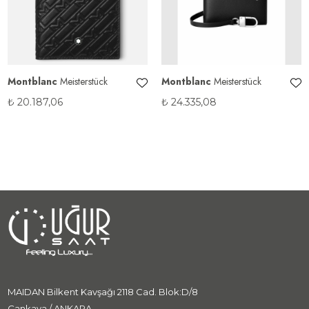
Montblanc
Meisterstück
Montblanc
Meisterstück
₺
20.187,06
₺
24.335,08
MAIDAN Bilkent Kavşağı 2118 Cad. Blok:D/8
Çankaya / ANKARA