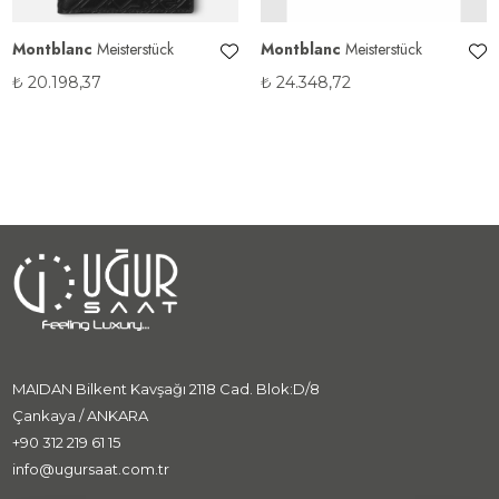
Montblanc
Meisterstück
Montblanc
Meisterstück
₺
20.198,37
₺
24.348,72
MAIDAN Bilkent Kavşağı 2118 Cad. Blok:D/8
Çankaya / ANKARA
+90 312 219 61 15
info@ugursaat.com.tr