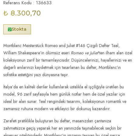
Referans Kodu : 136633
₺ 8.300,70
Stokta
Montblanc Meisterstück Romeo and Juliet #146 Çizgili Defter Teal,
William Shakespeare’in ölümsüz eseri
Romeo ve Juliet
’ten ilham alan özel
koleksiyonun zarif bir tamamlayıcısıdır. Düşüncelerinizi, hayallerinizi ve en
değerli anılarınızı kaydetmek için tasarlanan bu defter, Montblanc’ın
sofistike estetiğini yazı dünyasına taşır.
İtalya’da en kaliteli deriler kullanılarak ustalıkla el işçiliğiyle üretilen bu
model, 96 zarif sayfasıyla hem günlük notlar hem de özel yazılar için
ideal bir alan sunar. Teal rengindeki tasarımı, koleksiyonun romantik ve
zamansız ruhuna modern ve etkileyici bir dokunuş kazandırır.
Zarafeti pratiklikle buluşturan bu defter, masanızdan çantanıza
zahmetsizce geçiş yaparak her an yanınızda taşınabilecek seçkin bir
aksesuar niteliğindedir. Montblanc’ın imzasını taşıyan bu özel parça,