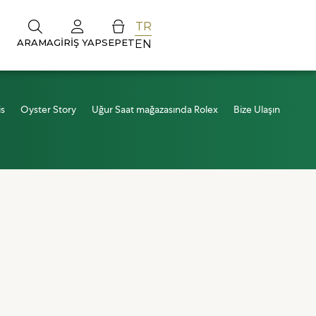
TR
ARAMA
GIRIŞ YAP
SEPET
EN
is
Oyster Story
Uğur Saat mağazasında Rolex
Bize Ulaşın