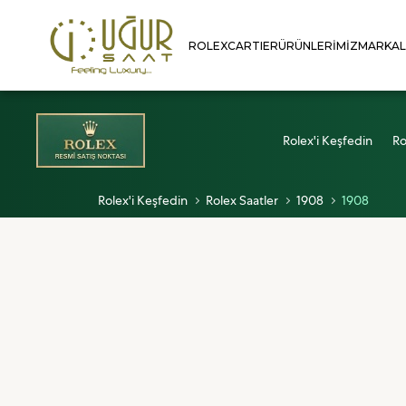
ROLEX
CARTIER
ÜRÜNLERIMIZ
MARKA
Rolex'i Keşfedin
Ro
Rolex'i Keşfedin
Rolex Saatler
1908
1908