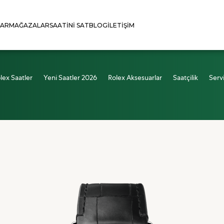
LAR
MAĞAZALAR
SAATINI SAT
BLOG
İLETIŞIM
lex Saatler
Yeni Saatler 2026
Rolex Aksesuarlar
Saatçilik
Serv