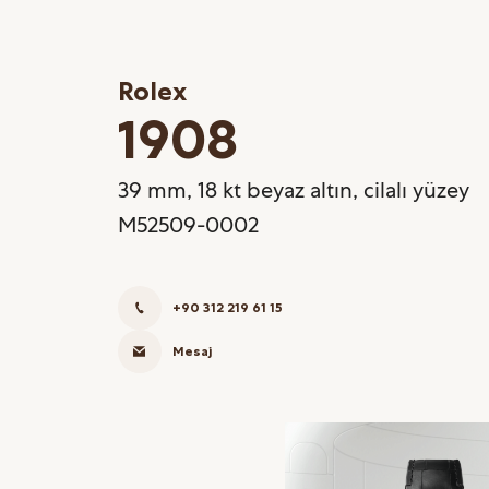
Rolex
1908
39 mm, 18 kt beyaz altın, cilalı yüzey
M52509-0002
+90 312 219 61 15
Mesaj