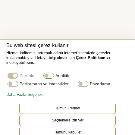
Bu web sitesi çerez kullanır
Hizmet kalitemizi artırmak adına internet sitemizde çerezler
Çikolata Rengi Kadran
kullanmaktayız. Detaylı bilgi almak için
Çerez Politikamızı
inceleyebilirsiniz
Bu model, spiral desenli sayaçları, okunurluğu
Zorunlu
Analitik
artıran parlak bir malzeme olan Chromalight
Performans ve istatistikler
Pazarlama
göstergeye sahip 18 kt altından aplike saat imleri
Daha Fazla Seçenek
ve ibreleri olan çikolata rengi ve siyah kadrana
sahiptir. Kadran, yarış pilotlarına pist sürelerini
Tümünü reddet
ve taktiklerini hatasız bir şekilde planlama
Seçilenlere İzin Ver
olanağı sunar.
Tümünü kabul et