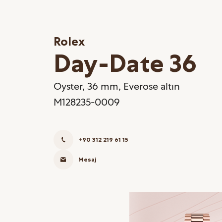
Rolex
Day-Date 36
Oyster, 36 mm, Everose altın
M128235-0009
+90 312 219 61 15
Mesaj