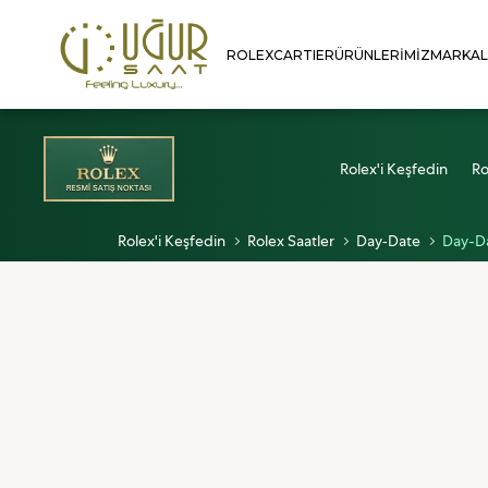
ROLEX
CARTIER
ÜRÜNLERIMIZ
MARKA
Rolex'i Keşfedin
Ro
Rolex'i Keşfedin
Rolex Saatler
Day‑Date
Day-D