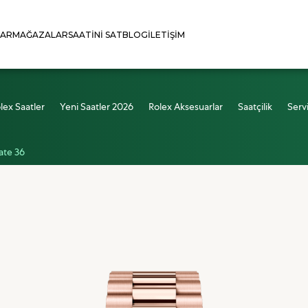
LAR
MAĞAZALAR
SAATINI SAT
BLOG
İLETIŞIM
lex Saatler
Yeni Saatler 2026
Rolex Aksesuarlar
Saatçilik
Serv
ate 36