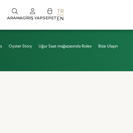
TR
ARAMA
GIRIŞ YAP
SEPET
EN
is
Oyster Story
Uğur Saat mağazasında Rolex
Bize Ulaşın