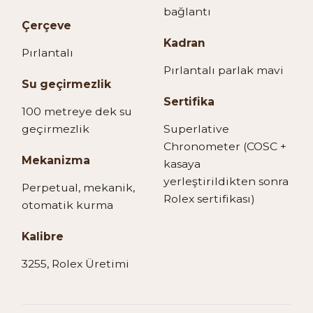
bağlantı
Çerçeve
Kadran
Pırlantalı
Pırlantalı parlak mavi
Su geçirmezlik
Sertifika
100 metreye dek su
geçirmezlik
Superlative
Chronometer (COSC +
Mekanizma
kasaya
yerleştirildikten sonra
Perpetual, mekanik,
Rolex sertifikası)
otomatik kurma
Kalibre
3255, Rolex Üretimi