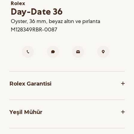
Rolex
Day-Date 36
Oyster, 36 mm, beyaz altın ve pırlanta
M128349RBR-0087
Rolex Garantisi
Rolex, saatlerinin dakikliğini ve güvenilirliğini
garanti etmek adına, her saati montaj işlemi
Yeşil Mühür
sonrasında bir dizi zorlu teste tabi tutar. Markanın
Yetkili Satış Noktalarından satın alınan tüm yeni
Tüm Rolex modelleri için geçerli olan beş yıllık