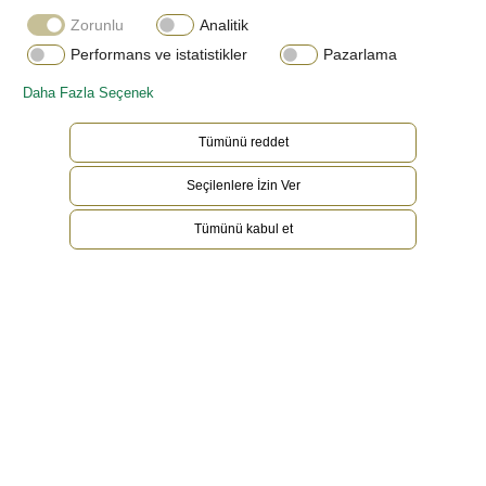
Zorunlu
Analitik
Performans ve istatistikler
Pazarlama
Daha Fazla Seçenek
Tümünü reddet
Seçilenlere İzin Ver
Tümünü kabul et
18 karat beyaz altın
Kendi özel dökümhanesini işleten Rolex, en
yüksek kalitede 18 kt altın alaşımları dökebilme
konusunda rakipsizdir. Eklenen gümüş, bakır,