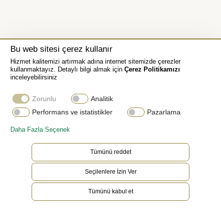
Bu web sitesi çerez kullanır
Hizmet kalitemizi artırmak adına internet sitemizde çerezler
kullanmaktayız. Detaylı bilgi almak için
Çerez Politikamızı
inceleyebilirsiniz
Zorunlu
Analitik
Performans ve istatistikler
Pazarlama
Daha Fazla Seçenek
Platin
Tümünü reddet
Nadir ve değerli platin, gümüşe benzer beyazlığı
Seçilenlere İzin Ver
ve canlı parlaklığı ile dikkat çekmektedir.
Dünyadaki en yoğun ve en ağır metaller
Tümünü kabul et
arasındadır ve sahip olduğu, paslanmaya karşı
olağanüstü direnç gibi benzersiz kimyasal ve