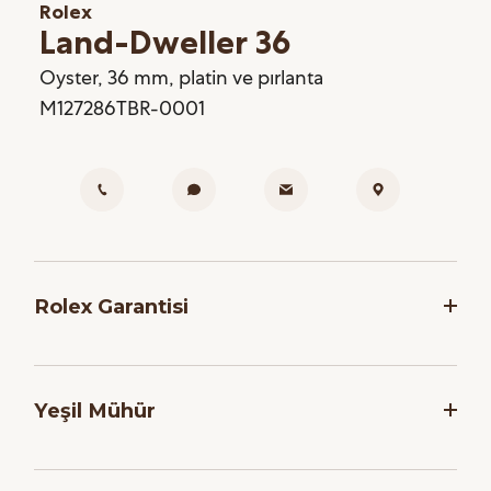
Rolex
Land-Dweller 36
Oyster, 36 mm, platin ve pırlanta
M127286TBR-0001
Rolex Garantisi
Rolex, saatlerinin dakikliğini ve güvenilirliğini
garanti etmek adına, her saati montaj işlemi
Yeşil Mühür
sonrasında bir dizi zorlu teste tabi tutar. Markanın
Yetkili Satış Noktalarından satın alınan tüm yeni
Tüm Rolex modelleri için geçerli olan beş yıllık