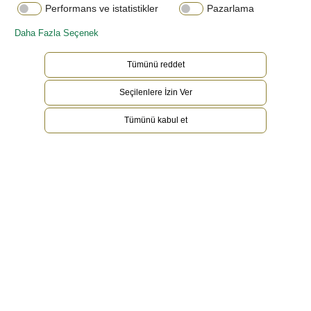
Performans ve istatistikler
Pazarlama
Daha Fazla Seçenek
Tümünü reddet
Seçilenlere İzin Ver
Tümünü kabul et
Platin
Nadir ve değerli platin, gümüşe benzer beyazlığı
ve canlı parlaklığı ile dikkat çekmektedir.
Dünyadaki en yoğun ve en ağır metaller
arasındadır ve sahip olduğu, paslanmaya karşı
olağanüstü direnç gibi benzersiz kimyasal ve
fiziksel özellikleri sayesinde diğerlerinden ayrılır.
Çelişkili bir biçimde platin aynı zamanda