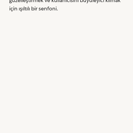
güzelleştirmek ve kullanıcısını büyüleyici kılmak
için ışıltılı bir senfoni.