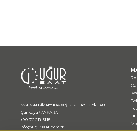
M
Ro
Car
IW
Bvl
MAIDAN Bilkent Kavşağı 2118 Cad. Blok:D/8
Tu
Çankaya / ANKARA
Hu
+90 312 219 61 15
Mo
info@ugursaat.com.tr
Me