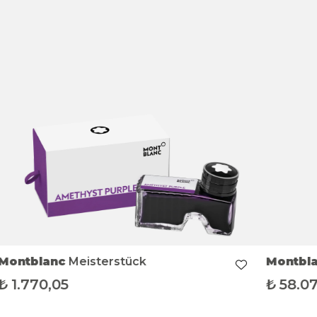
Montblanc
Meisterstück
Montbl
₺
1.770,05
₺
58.0