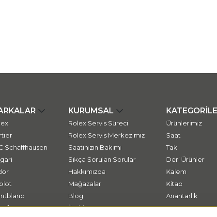
ARKALAR
KURUMSAL
KATEGORİL
lex
Rolex Servis Süreci
Ürünlerimiz
tier
Rolex Servis Merkezimiz
Saat
C Schaffhausen
Saatinizin Bakımı
Takı
gari
Sıkça Sorulan Sorular
Deri Ürünler
dor
Hakkımızda
Kalem
blot
Mağazalar
Kitap
ntblanc
Blog
Anahtarlık
ssika
İletişim