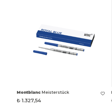
Montblanc
Meisterstück
₺
1.327,54