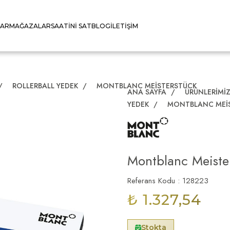
LAR
MAĞAZALAR
SAATINI SAT
BLOG
İLETIŞIM
/
ROLLERBALL YEDEK
/
MONTBLANC MEISTERSTÜCK
ANA SAYFA
/
ÜRÜNLERIMI
YEDEK
/
MONTBLANC MEI
Montblanc Meiste
Referans Kodu : 128223
₺ 1.327,54
Stokta