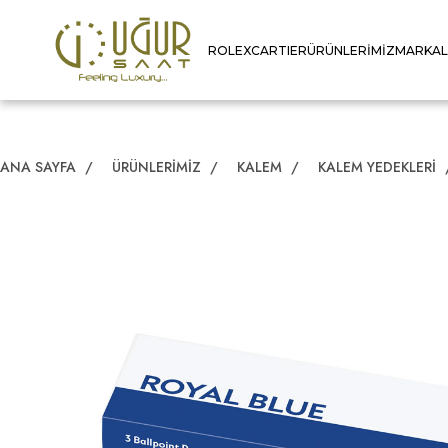
ROLEX
CARTIER
ÜRÜNLERIMIZ
MARKA
ANA SAYFA
/
ÜRÜNLERIMIZ
/
KALEM
/
KALEM YEDEKLERI