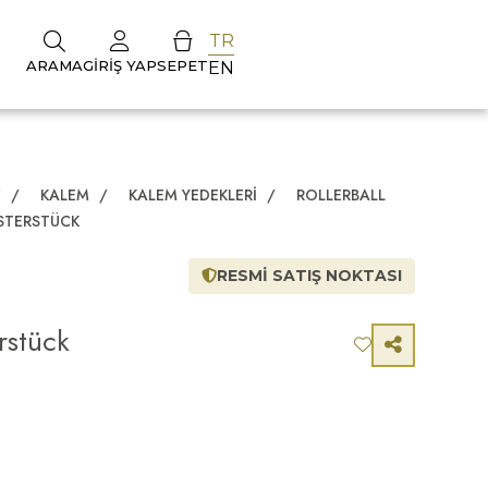
TR
ARAMA
GIRIŞ YAP
SEPET
EN
Z
/
KALEM
/
KALEM YEDEKLERI
/
ROLLERBALL
STERSTÜCK
RESMİ SATIŞ NOKTASI
rstück