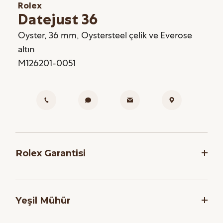
Rolex
Datejust 36
Oyster, 36 mm, Oystersteel çelik ve Everose
altın
M126201-0051
Rolex Garantisi
Rolex, saatlerinin dakikliğini ve güvenilirliğini
garanti etmek adına, her saati montaj işlemi
Yeşil Mühür
sonrasında bir dizi zorlu teste tabi tutar. Markanın