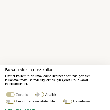
Bu web sitesi çerez kullanır
Hizmet kalitemizi artırmak adına internet sitemizde çerezler
kullanmaktayız. Detaylı bilgi almak için
Çerez Politikamızı
inceleyebilirsiniz
Zorunlu
Analitik
Performans ve istatistikler
Pazarlama
JUBILEE BİLEZİK
Daha Fazla Seçenek