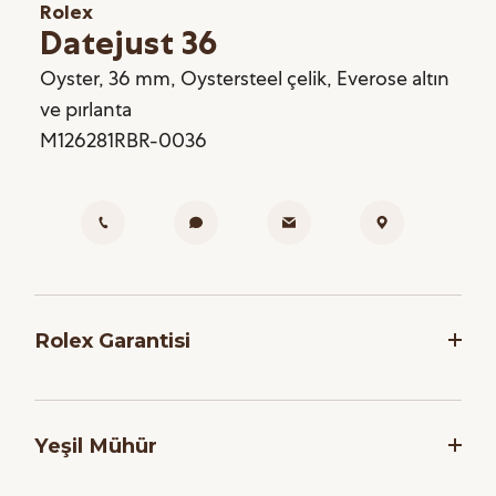
Rolex
Datejust 36
Oyster, 36 mm, Oystersteel çelik, Everose altın
ve pırlanta
M126281RBR-0036
Rolex Garantisi
Rolex, saatlerinin dakikliğini ve güvenilirliğini
garanti etmek adına, her saati montaj işlemi
Yeşil Mühür
sonrasında bir dizi zorlu teste tabi tutar. Markanın