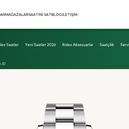
LAR
MAĞAZALAR
SAATINI SAT
BLOG
İLETIŞIM
lex Saatler
Yeni Saatler 2026
Rolex Aksesuarlar
Saatçilik
Serv
 41