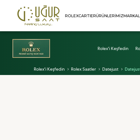
ROLEX
CARTIER
ÜRÜNLERIMIZ
MARKA
Rolex'i Keşfedin
Ro
Rolex'i Keşfedin
Rolex Saatler
Datejust
Datejust