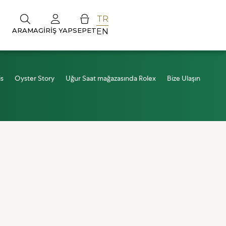
TR
ARAMA
GIRIŞ YAP
SEPET
EN
is
Oyster Story
Uğur Saat mağazasında Rolex
Bize Ulaşın