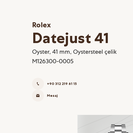
Rolex
Datejust 41
Oyster, 41 mm, Oystersteel çelik
M126300-0005
+90 312 219 61 15
Mesaj