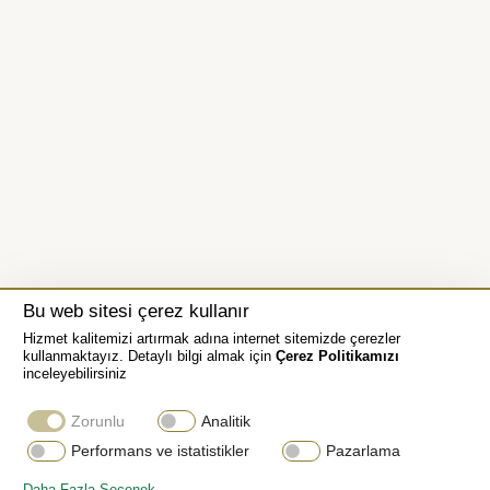
Bu web sitesi çerez kullanır
Hizmet kalitemizi artırmak adına internet sitemizde çerezler
kullanmaktayız. Detaylı bilgi almak için
Çerez Politikamızı
inceleyebilirsiniz
Zorunlu
Analitik
Performans ve istatistikler
Pazarlama
JUBILEE BİLEZİK
Daha Fazla Seçenek