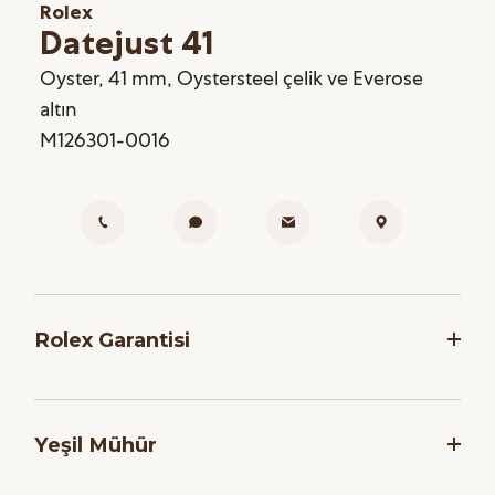
Rolex
Datejust 41
Oyster, 41 mm, Oystersteel çelik ve Everose
altın
M126301-0016
Rolex Garantisi
Rolex, saatlerinin dakikliğini ve güvenilirliğini
garanti etmek adına, her saati montaj işlemi
Yeşil Mühür
sonrasında bir dizi zorlu teste tabi tutar. Markanın