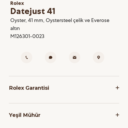
Rolex
Datejust 41
Oyster, 41 mm, Oystersteel çelik ve Everose
altın
M126301-0023
Rolex Garantisi
Rolex, saatlerinin dakikliğini ve güvenilirliğini
garanti etmek adına, her saati montaj işlemi
Yeşil Mühür
sonrasında bir dizi zorlu teste tabi tutar. Markanın