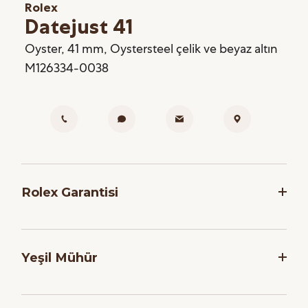
Rolex
Datejust 41
Oyster, 41 mm, Oystersteel çelik ve beyaz altın
M126334-0038
Rolex Garantisi
Rolex, saatlerinin dakikliğini ve güvenilirliğini
garanti etmek adına, her saati montaj işlemi
Yeşil Mühür
sonrasında bir dizi zorlu teste tabi tutar. Markanın
Yetkili Satış Noktalarından satın alınan tüm yeni
Tüm Rolex modelleri için geçerli olan beş yıllık