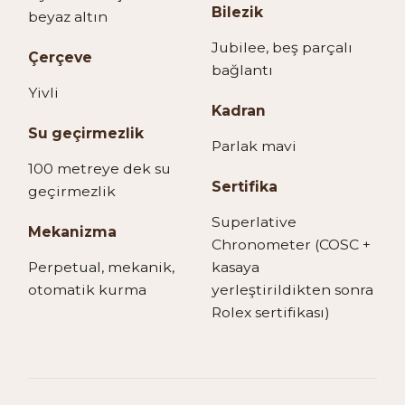
Bilezik
beyaz altın
Jubilee, beş parçalı
Çerçeve
bağlantı
Yivli
Kadran
Su geçirmezlik
Parlak mavi
100 metreye dek su
Sertifika
geçirmezlik
Superlative
Mekanizma
Chronometer (COSC +
Perpetual, mekanik,
kasaya
otomatik kurma
yerleştirildikten sonra
Rolex sertifikası)