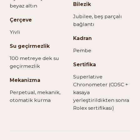
Bilezik
beyaz altın
Jubilee, beş parçalı
Çerçeve
bağlantı
Yivli
Kadran
Su geçirmezlik
Pembe
100 metreye dek su
Sertifika
geçirmezlik
Superlative
Mekanizma
Chronometer (COSC +
Perpetual, mekanik,
kasaya
otomatik kurma
yerleştirildikten sonra
Rolex sertifikası)