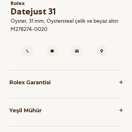
Rolex
Datejust 31
Oyster, 31 mm, Oystersteel çelik ve beyaz altın
M278274-0020
Rolex Garantisi
Rolex, saatlerinin dakikliğini ve güvenilirliğini
garanti etmek adına, her saati montaj işlemi
Yeşil Mühür
sonrasında bir dizi zorlu teste tabi tutar. Markanın
Yetkili Satış Noktalarından satın alınan tüm yeni
Tüm Rolex modelleri için geçerli olan beş yıllık