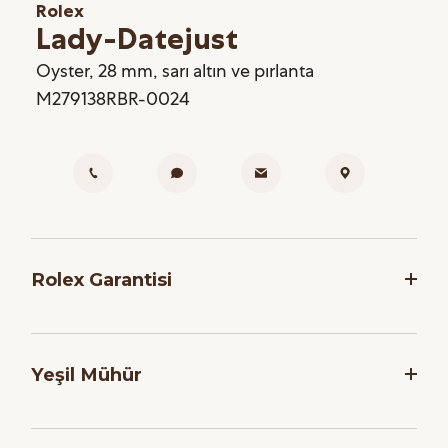
Rolex
Lady-Datejust
Oyster, 28 mm, sarı altın ve pırlanta
M279138RBR-0024
Rolex Garantisi
Rolex, saatlerinin dakikliğini ve güvenilirliğini
garanti etmek adına, her saati montaj işlemi
Yeşil Mühür
sonrasında bir dizi zorlu teste tabi tutar. Markanın
Yetkili Satış Noktalarından satın alınan tüm yeni
Tüm Rolex modelleri için geçerli olan beş yıllık