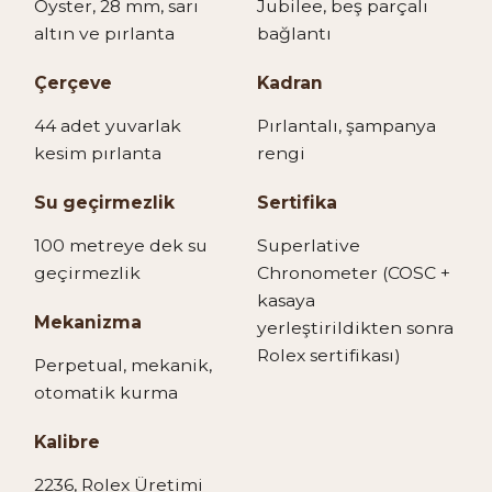
Oyster, 28 mm, sarı
Jubilee, beş parçalı
altın ve pırlanta
bağlantı
Çerçeve
Kadran
44 adet yuvarlak
Pırlantalı, şampanya
kesim pırlanta
rengi
Su geçirmezlik
Sertifika
100 metreye dek su
Superlative
geçirmezlik
Chronometer (COSC +
kasaya
Mekanizma
yerleştirildikten sonra
Rolex sertifikası)
Perpetual, mekanik,
otomatik kurma
Kalibre
2236, Rolex Üretimi