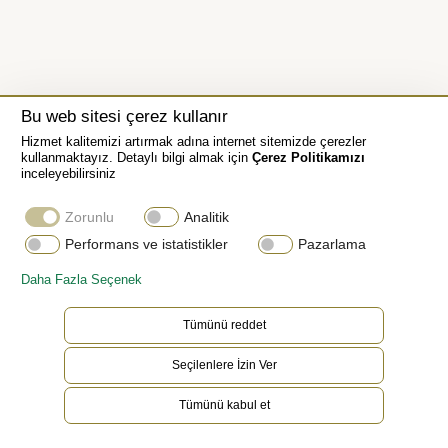
Bu web sitesi çerez kullanır
Hizmet kalitemizi artırmak adına internet sitemizde çerezler
kullanmaktayız. Detaylı bilgi almak için
Çerez Politikamızı
inceleyebilirsiniz
Zorunlu
Analitik
Oyster bilezik
Performans ve istatistikler
Pazarlama
Daha Fazla Seçenek
Hem dayanıklılık hem de rahat bir kullanım için
tasarlanmış olan Oyster bilezik, biçim ve işlevin,
Tümünü reddet
estetik ve teknolojinin kusursuz simyasıdır. Yine
Seçilenlere İzin Ver
Rolex’e özel Oysterclasp toka ve Easylink konfor
uzatma bağlantısı ile donatılmıştır. Ustaca
Tümünü kabul et
yapılmış bu sistem, saati takan kişinin bilezik