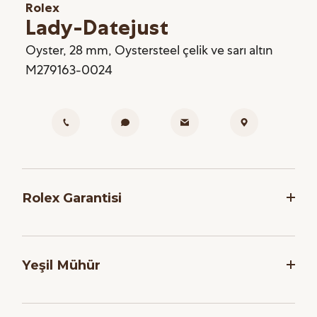
Rolex
Lady-Datejust
Oyster, 28 mm, Oystersteel çelik ve sarı altın
M279163-0024
Rolex Garantisi
Rolex, saatlerinin dakikliğini ve güvenilirliğini
garanti etmek adına, her saati montaj işlemi
Yeşil Mühür
sonrasında bir dizi zorlu teste tabi tutar. Markanın
Yetkili Satış Noktalarından satın alınan tüm yeni
Tüm Rolex modelleri için geçerli olan beş yıllık