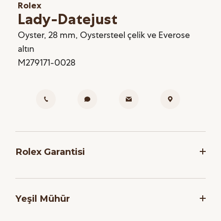
Rolex
Lady-Datejust
Oyster, 28 mm, Oystersteel çelik ve Everose
altın
M279171-0028
Rolex Garantisi
Rolex, saatlerinin dakikliğini ve güvenilirliğini
garanti etmek adına, her saati montaj işlemi
Yeşil Mühür
sonrasında bir dizi zorlu teste tabi tutar. Markanın