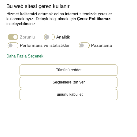
Bu web sitesi çerez kullanır
Hizmet kalitemizi artırmak adına internet sitemizde çerezler
kullanmaktayız. Detaylı bilgi almak için
Çerez Politikamızı
inceleyebilirsiniz
Zorunlu
Analitik
Performans ve istatistikler
Pazarlama
Daha Fazla Seçenek
Tümünü reddet
Seçilenlere İzin Ver
Everose Rolesor
Tümünü kabul et
Parlaklığı ve asaletiyle göz dolduran altın.
Dayanıklılığı ve güvenilirliği artıran çelik. Birlikte,
en iyi özelliklerini uyumlu bir şekilde biraraya
getiren iki madde. Rolex’e özgü Rolesor,